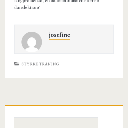
långpromenad, en badmintonmatch eller en
danslektion?
josefine
STYRKETRÄNING
Primary
Sidebar
Search
for: